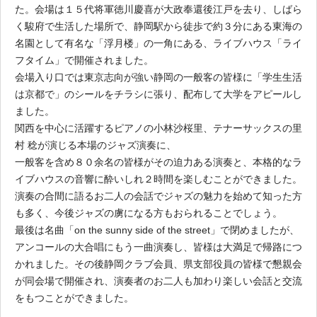
た。会場は１５代将軍徳川慶喜が大政奉還後江戸を去り、しばら
く駿府で生活した場所で、静岡駅から徒歩で約３分にある東海の
名園として有名な「浮月楼」の一角にある、ライブハウス「ライ
フタイム」で開催されました。
会場入り口では東京志向が強い静岡の一般客の皆様に「学生生活
は京都で」のシールをチラシに張り、配布して大学をアピールし
ました。
関西を中心に活躍するピアノの小林沙桜里、テナーサックスの里
村 稔が演じる本場のジャズ演奏に、
一般客を含め８０余名の皆様がその迫力ある演奏と、本格的なラ
イブハウスの音響に酔いしれ２時間を楽しむことができました。
演奏の合間に語るお二人の会話でジャズの魅力を始めて知った方
も多く、今後ジャズの虜になる方もおられることでしょう。
最後は名曲「on the sunny side of the street」で閉めましたが、
アンコールの大合唱にもう一曲演奏し、皆様は大満足で帰路につ
かれました。その後静岡クラブ会員、県支部役員の皆様で懇親会
が同会場で開催され、演奏者のお二人も加わり楽しい会話と交流
をもつことができました。