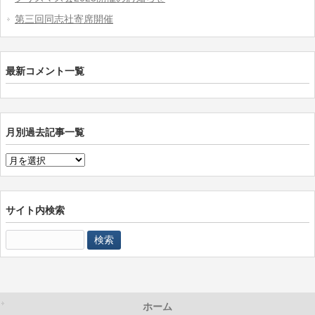
第三回同志社寄席開催
最新コメント一覧
月別過去記事一覧
月
別
過
去
サイト内検索
記
検
事
索:
一
覧
ホーム