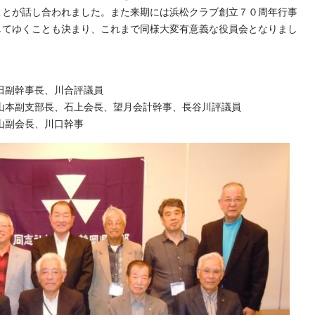
ことが話し合われました。また来期には浜松クラブ創立７０周年行事
してゆくことも決まり、これまで同様大変有意義な役員会となりまし
田副幹事長、川合評議員
山本副支部長、石上会長、望月会計幹事、長谷川評議員
山副会長、川口幹事