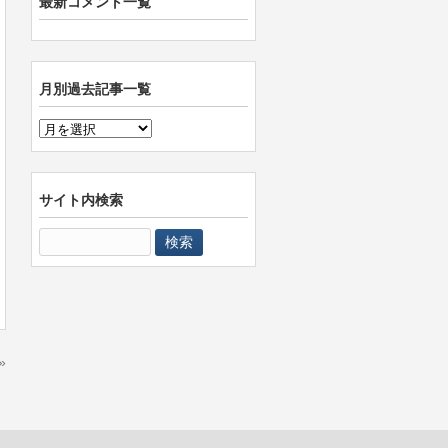
最新コメント一覧
月別過去記事一覧
月
別
過
去
サイト内検索
記
検
事
索:
一
覧
»