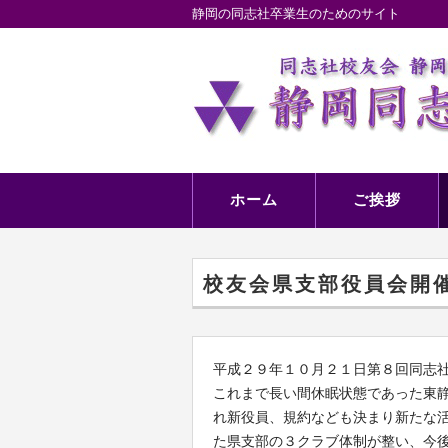
静岡の同志社卒業生のためのサイト
ホーム
ご挨拶
校友会県支部役員会開
平成２９年１０月２１日第８回同志
これまで長い間休眠状態であった東
れ新役員、規約なども決まり新たな
た県支部の３クラブ体制が整い、今