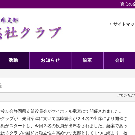
“良心の
サイトマッ
活動
お知らせ
沿革
会則
催
2017/10/2
社校友会静岡県支部役員会がマイホテル竜宮にて開催されました。
静クラブが、先日沼津に於いて臨時総会が２４名の出席により開催さ
活動がスタートし、今回３名の役員が出席をされました。懸案であっ
後は３クラブの融和と独立性を高めつつ支部として１つに纏まり、校