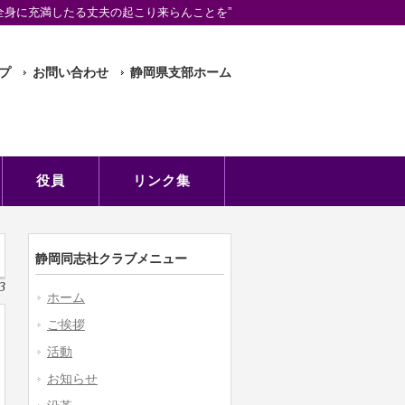
全身に充満したる丈夫の起こり来らんことを”
プ
お問い合わせ
静岡県支部ホーム
役員
リンク集
静岡同志社クラブメニュー
3
ホーム
ご挨拶
活動
お知らせ