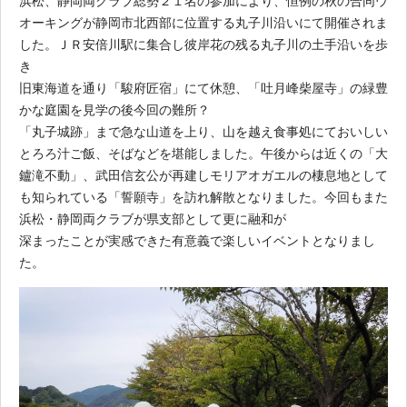
浜松、静岡両クラブ総勢２１名の参加により、恒例の秋の合同ウ
オーキングが静岡市北西部に位置する丸子川沿いにて開催されま
した。ＪＲ安倍川駅に集合し彼岸花の残る丸子川の土手沿いを歩
き
旧東海道を通り「駿府匠宿」にて休憩、「吐月峰柴屋寺」の緑豊
かな庭園を見学の後今回の難所？
「丸子城跡」まで急な山道を上り、山を越え食事処にておいしい
とろろ汁ご飯、そばなどを堪能しました。午後からは近くの「大
鑪滝不動」、武田信玄公が再建しモリアオガエルの棲息地として
も知られている「誓願寺」を訪れ解散となりました。今回もまた
浜松・静岡両クラブが県支部として更に融和が
深まったことが実感できた有意義で楽しいイベントとなりまし
た。