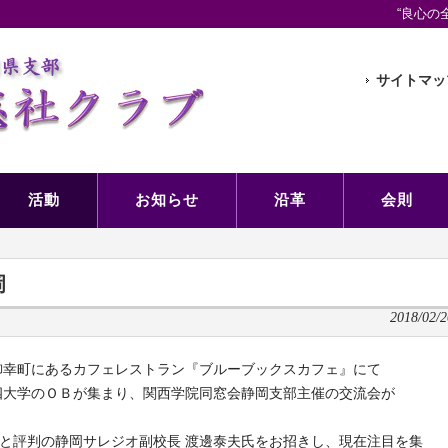
“良心の
サイトマッ
活動
お知らせ
沿革
会則
岡
2018/02/2
御幸町にあるカフェレストラン『ブルーブックスカフェ』にて
四大学のＯＢが集まり、関西学院同窓会静岡支部主催の交流会が
”と評判の静岡サレジオ副校長 渡邊泰夫氏をお招きし、現在注目を集