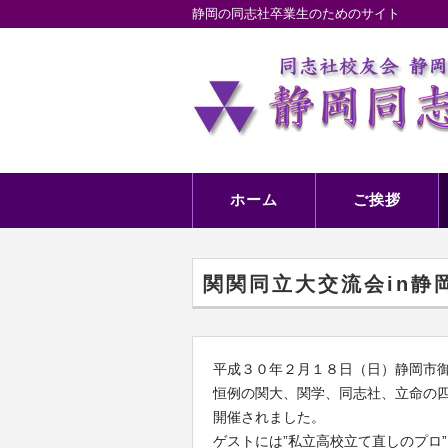
静岡の同志社卒業生のためのサイト
ホーム
ご挨拶
関関同立大交流会in静
平成３０年２月１８日（日）静岡市
恒例の関大、関学、同志社、立命の
開催されました。
ゲストには”私立高校立て直しのプロ