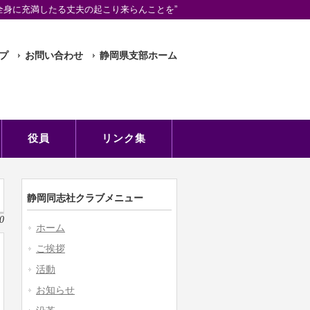
全身に充満したる丈夫の起こり来らんことを”
プ
お問い合わせ
静岡県支部ホーム
役員
リンク集
静岡同志社クラブメニュー
0
ホーム
ご挨拶
活動
お知らせ