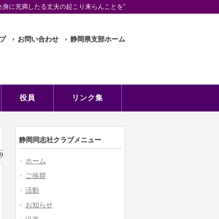
全身に充満したる丈夫の起こり来らんことを”
プ
お問い合わせ
静岡県支部ホーム
役員
リンク集
静岡同志社クラブメニュー
9
ホーム
ご挨拶
活動
お知らせ