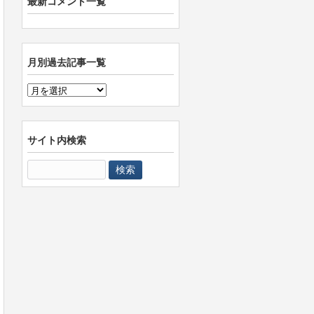
最新コメント一覧
月別過去記事一覧
月
別
過
去
サイト内検索
記
検
事
索:
一
覧