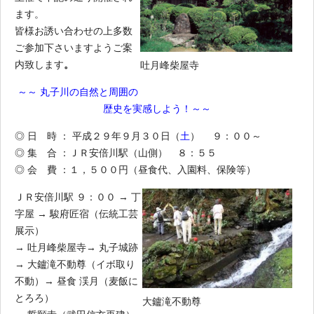
ます。
皆様お誘い合わせの上多数
ご参加下さいますようご案
内致します
。
吐月峰柴屋寺
～～ 丸子川の自然と周囲の
歴史を実感しよう！～～
◎ 日 時 ： 平成２９年９月３０日（
土
） ９：００～
◎ 集 合 ：ＪＲ安倍川駅（山側） ８：５５
◎ 会 費 ：１，５００円（昼食代、入園料、保険等）
ＪＲ安倍川駅 ９：００ → 丁
字屋 → 駿府匠宿（伝統工芸
展示）
→ 吐月峰柴屋寺→ 丸子城跡
→ 大鑪滝不動尊（イボ取り
不動）→ 昼食 渓月（麦飯に
とろろ）
大鑪滝不動尊