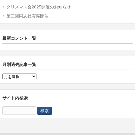
クリスマス会2025開催のお知らせ
第三回同志社寄席開催
最新コメント一覧
月別過去記事一覧
月
別
過
去
サイト内検索
記
検
事
索:
一
覧