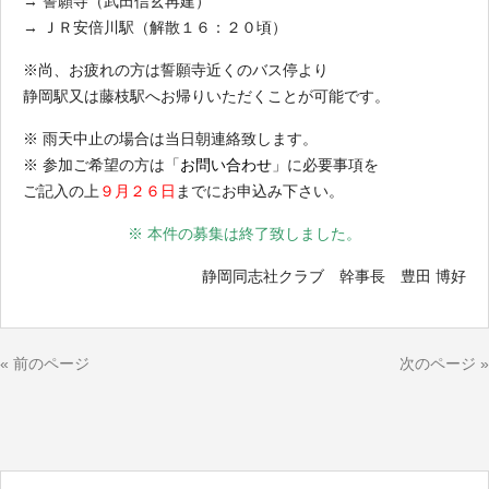
→ 誓願寺（武田信玄再建）
→ ＪＲ安倍川駅（解散１６：２０頃）
※尚、お疲れの方は誓願寺近くのバス停より
静岡駅又は藤枝駅へお帰りいただくことが可能です。
※ 雨天中止の場合は当日朝連絡致します。
※ 参加ご希望の方は「
お問い合わせ
」に必要事項を
ご記入の上
９月２６日
までにお申込み下さい。
※ 本件の募集は終了致しました。
静岡同志社クラブ 幹事長 豊田 博好
« 前のページ
次のページ »