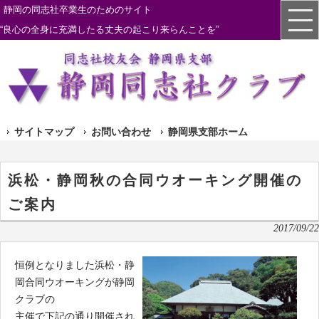
静岡の同志社卒業生のためのサイト
“良心の全身に充満したる丈夫の起こり来らんことを”
サイトマップ
お問い合わせ
静岡県支部ホーム
浜松・静岡秋の合同ウオーキング開催の
ご案内
2017/09/22
恒例となりました浜松・静
岡合同ウオーキングが静岡
クラブの
主催で下記の通り開催され