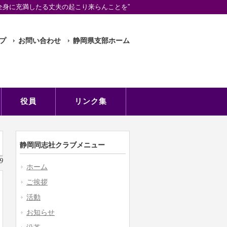
全身に充満したる丈夫の起こり来らんことを”
プ
お問い合わせ
静岡県支部ホーム
役員
リンク集
静岡同志社クラブメニュー
9
ホーム
ご挨拶
活動
お知らせ