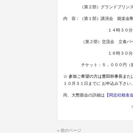
（第２部）グランドプリンスホ
内 容：（第１部）講演会 能楽金剛
１４時３０分
（第２部）交流会 立食パ
１６時３０分
チケット：５，０００円（
☆ 参加ご希望の方は豊田幹事長また
１０月３１日までに お申
込み下さい
尚、大懇親会の詳細は
【
同志社校友
« 前のページ