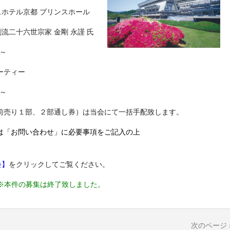
テル京都 プリンスホール
流二十六世宗家 金剛 永謹 氏
～
ーティー
～
前売り１部、２部通し券）は当会にて一括手配致します。
は
「お問い合わせ」
に必要事項をご記入の上
。
会
】
をクリックしてご覧ください。
※本件の募集は終了致しました。
次のページ 