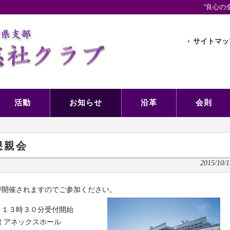
“良心の
サイトマッ
活動
お知らせ
沿革
会則
懇親会
2015/10/1
が開催されますのでご参加ください。
）１３時３０分受付開始
 アネックスホール