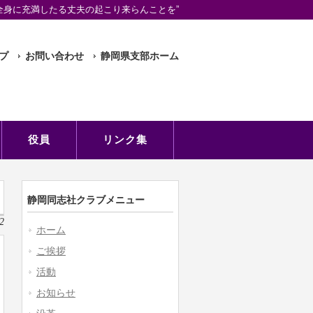
全身に充満したる丈夫の起こり来らんことを”
プ
お問い合わせ
静岡県支部ホーム
役員
リンク集
静岡同志社クラブメニュー
2
ホーム
ご挨拶
活動
お知らせ