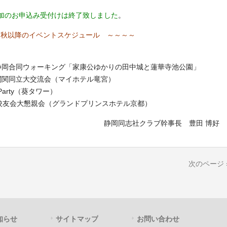
加のお申込み受付けは終了致しました
。
 秋以降のイベントスケジュール ～～～～
静岡合同ウォーキング「家康公ゆかりの田中城と蓮華寺池公園」
関関同立大交流会（マイホテル竜宮）
Party（葵タワー）
校友会大懇親会（グランドプリンスホテル京都）
静岡同志社クラブ幹事長 豊田 博好
次のページ 
知らせ
サイトマップ
お問い合わせ