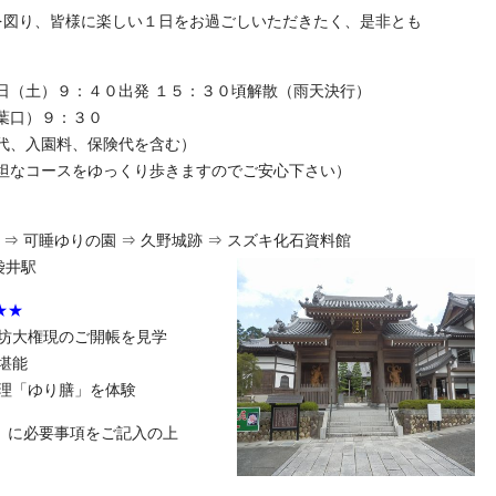
を図り、皆様に楽しい１日をお過ごしいただきたく、是非とも
。
日（土）９：４０出発 １５：３０頃解散（雨天決行）
葉口）９：３０
代、入園料、保険代を含む）
平坦なコースをゆっくり歩きますのでご安心下さい）
斎 ⇒ 可睡ゆりの園 ⇒ 久野城跡 ⇒ スズキ化石資料館
袋井駅
★★
尺坊大権現のご開帳を見学
堪能
料理「ゆり膳」を体験
」に必要事項をご記入の上