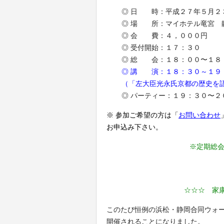
◎ 日 時：平成２７年５月２
◎ 場 所：マイホテル竜宮 
◎ 会 費：４，０００円
◎ 受付開始：１７：３０
◎ 総 会：１８：００〜１８
◎ 講 演：１８：３０～１９
（「左大臣光永氏京都の歴史を
◎ パーティー：１９：３０〜２
※ 参加ご希望の方は「
お問い合わせ
お申込み下さい。
※定期総
☆
☆☆ 家
このたび恒例の浜松・静岡合同ウォ
開催されることになりました。