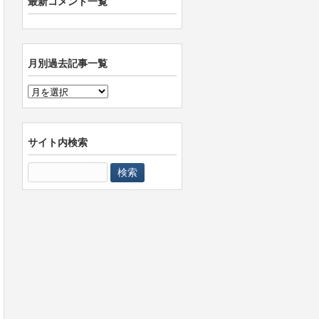
最新コメント一覧
月別過去記事一覧
月
別
過
去
サイト内検索
記
検
事
索:
一
覧