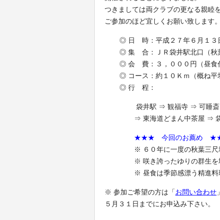
つきましては両クラブの更なる親睦
ご参加のほど宜しくお願い致します
◎ 日 時：平成２７年６月１３
◎ 集 合：ＪＲ袋井駅北口（秋
◎ 会 費：３，０００円（昼食
◎ コース：約１０Ｋｍ（概ね
◎ 行 程：
袋井駅 ⇒ 観福寺 ⇒ 可睡
⇒ 東海道どまん中茶屋 ⇒ 
★★★
今回のお薦め
★
※ ６０年に一度の秋葉三
※ 咲き誇ったゆりの群生を
※ 昼食は季節感漂う精進
※ 参加ご希望の方は「
お問い合わせ
５月３１日までにお申込み下さい。