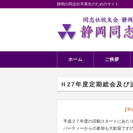
静岡の同志社卒業生のためのサイト
ホーム
ご挨拶
Ｈ27年度定期総会及
【平
平成２７年度の活動スタートにあた
パーティーからの参加も大歓迎です